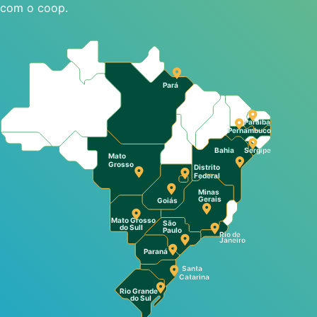
com o coop.
Pará
Paraíba
Pernambuco
Bahia
Sergipe
Mato
Grosso
Distrito
Federal
Minas
Gerais
Goiás
Mato Grosso
São
do Sull
Paulo
Rio de
Janeiro
Paraná
Santa
Catarina
Rio Grande
do Sul